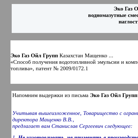
Эко Газ 
водномазутные сме
наглос
Эко Газ Ойл Групп
Казахстан Мащенко ...
«Способ получения водотопливной эмульсии и ком
топлива», патент № 2009/0172.1
Напомним выдержки из письма
Эко Газ Ойл Групп
Учитывая вышеизложенное, Товарищество с ограни
директора Мащенко В.В.,
предлагает вам Станислав Сергеевич следующее:
1.
Не изготавливать, не применять в производств