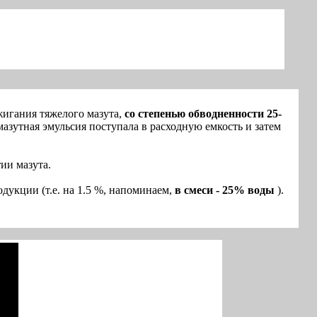
жигания тяжелого мазута,
со степенью обводненности 25-
мазутная эмульсия поступала в расходную емкость и затем
ии мазута.
одукции (т.е. на 1.5 %, напоминаем,
в смеси - 25% воды
).