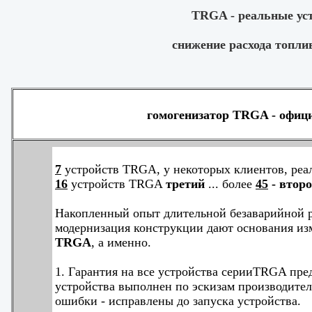
TRGA - реальные ус
cнижение расхода топли
гомогенизатор TRGA - офици
7
устройств TRGA, у некоторых клиентов, реа
16
устройств TRGA
третий
... более
45
- втор
Накопленный опыт длительной безаварийной р
модернизация конструкции дают основания и
TRGA
, а именно.
1. Гарантия на все устройства серииTRGA пред
устройства выполнен по эскизам производител
ошибки - исправлены до запуска устройства.